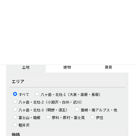
2331.00㎡(705.12坪）1450万円
北杜市大泉谷戸
土地：2,331.00㎡(705.12坪)
1450
万円
1
2
3
4
5
...
＞
最後 »
不動産物件を探す
土地
建物
賃貸
エリア
すべて
八ヶ岳・北杜-1（大泉・高根・長坂）
八ヶ岳・北杜-2（小淵沢・白州・武川）
八ヶ岳・北杜-3（明野・須玉）
韮崎・南アルプス・他
富士山・箱根
蓼科・原村・富士見
伊豆
軽井沢
価格