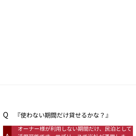
A
ます。
Q
『あまり利用していない別荘売りたくない
けど貸せるかな』
A
リノベをかけることで賃貸物件にできます。
Q
『使わない期間だけ貸せるかな？』
オーナー様が利用しない期間だけ、民泊として