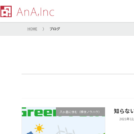
コ
ナ
ン
ビ
テ
ゲ
ン
ー
HOME
ブログ
ツ
シ
へ
ョ
ス
ン
キ
に
ッ
移
プ
動
知らな
八ヶ岳に住む（移住ノウハウ）
2021年1