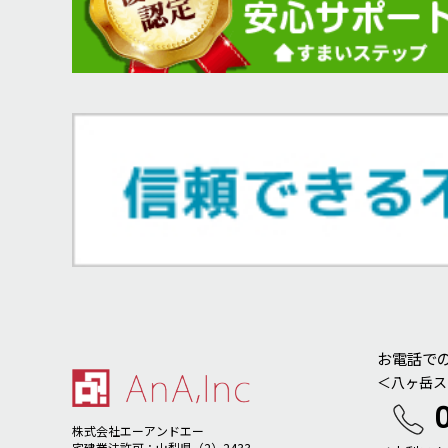
お電話で
＜八ヶ岳ス
株式会社エーアンドエー
宅建業法許可：山梨県（2）2433