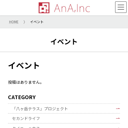
コ
ナ
ン
ビ
テ
ゲ
ン
ー
HOME
イベント
ツ
シ
へ
ョ
ス
ン
イベント
キ
に
ッ
移
プ
動
イベント
投稿はありません。
CATEGORY
「八ヶ岳テラス」プロジェクト
セカンドライフ